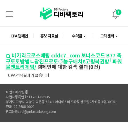
1
CPA 캠페인
홍보 자료실
수익금
고객센터
바카라크로스베팅 cddc7_com 보너스코드 B77 축
구토토방법ㄴ광진프로토ી농구매치દ고령복권방╵파워
볼엔트리게임/
캠페인에 대한 검색 결과(0건)
CPA 검색결과가 없습니다.
피앤비마케팅
사업자등록번호: 117-81-66935
경기도 고양시 덕양구 덕은동 694-1 아이에스비즈타워 센트럴2차 B동 3층 307호
전화: 02-2688-0020
광고문의: ad@pnbmarketing.com