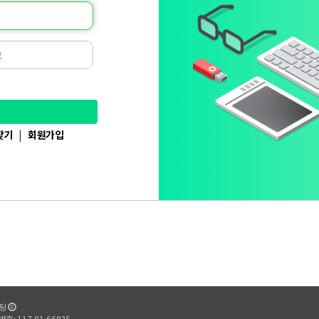
찾기
|
회원가입
팅
: 117-81-66935