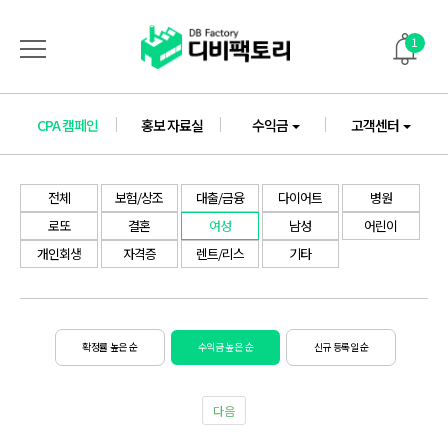
1
CPA 캠페인
홍보 자료실
수익금
고객센터
전체
보험/상조
대출/금융
다이어트
병원
로또
결혼
여성
남성
어린이
개인회생
자격증
렌트/리스
기타
확정률 높은 순
수익금 높은 순
신규 등록일 순
다음