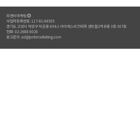
피앤비마케팅
사업자등록번호: 117-81-66935
경기도 고양시 덕양구 덕은동 694-1 아이에스비즈타워 센트럴2차 B동 3층 307호
전화: 02-2688-0020
광고문의: ad@pnbmarketing.com