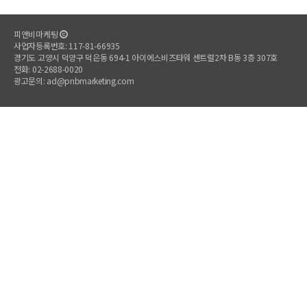
피앤비마케팅
사업자등록번호: 117-81-66935
경기도 고양시 덕양구 덕은동 694-1 아이에스비즈타워 센트럴2차 B동 3층 307호
전화: 02-2688-0020
광고문의: ad@pnbmarketing.com