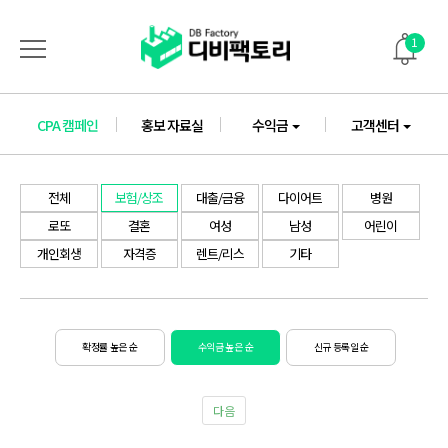
1
CPA 캠페인
홍보 자료실
수익금
고객센터
전체
보험/상조
대출/금융
다이어트
병원
로또
결혼
여성
남성
어린이
개인회생
자격증
렌트/리스
기타
확정률 높은 순
수익금 높은 순
신규 등록일 순
다음