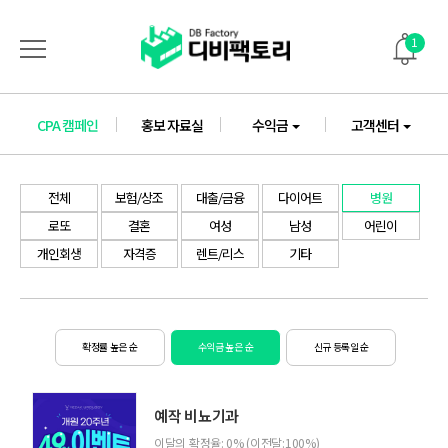
1
CPA 캠페인
홍보 자료실
수익금
고객센터
전체
보험/상조
대출/금융
다이어트
병원
로또
결혼
여성
남성
어린이
개인회생
자격증
렌트/리스
기타
확정률 높은 순
수익금 높은 순
신규 등록일 순
예작 비뇨기과
이달의 확정율: 0% (이전달:100%)